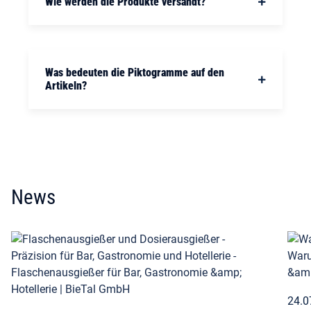
Wie werden die Produkte versandt?
Was bedeuten die Piktogramme auf den
Artikeln?
News
24.0