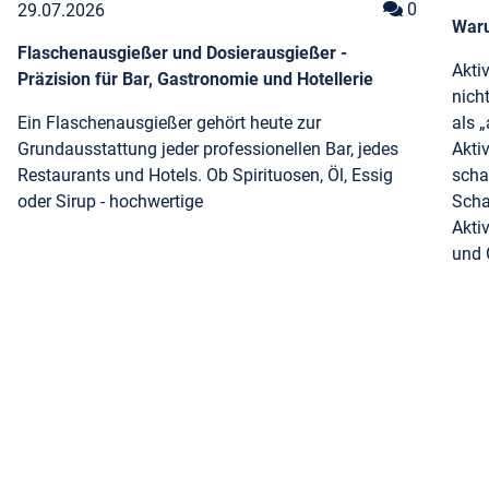
Kommentar
0
29.07.2026
Waru
Flaschenausgießer und Dosierausgießer -
Akti
Präzision für Bar, Gastronomie und Hotellerie
nich
Ein Flaschenausgießer gehört heute zur
als „
Grundausstattung jeder professionellen Bar, jedes
Akti
Restaurants und Hotels. Ob Spirituosen, Öl, Essig
scha
oder Sirup - hochwertige
Scha
Akti
und 