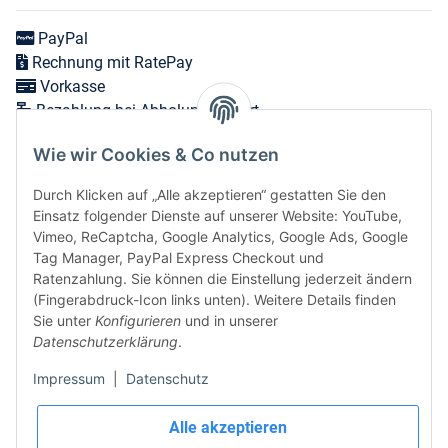
PayPal
Rechnung mit RatePay
Vorkasse
Bezahlung bei Abholung vor Ort
Wie wir Cookies & Co nutzen
Versand in 1-3 Werktagen innerhalb Deutschlands
Durch Klicken auf „Alle akzeptieren“ gestatten Sie den
Expressversand zum nächsten Werktag bei Bestellungen
Einsatz folgender Dienste auf unserer Website: YouTube,
bis 12 Uhr möglich
Vimeo, ReCaptcha, Google Analytics, Google Ads, Google
Tag Manager, PayPal Express Checkout und
Ratenzahlung. Sie können die Einstellung jederzeit ändern
(Fingerabdruck-Icon links unten). Weitere Details finden
Vertrag widerrufen
Sie unter
Konfigurieren
und in unserer
Datenschutzerklärung
.
Sicher bezahlen via:
Impressum
|
Datenschutz
Wir versenden via:
Alle akzeptieren