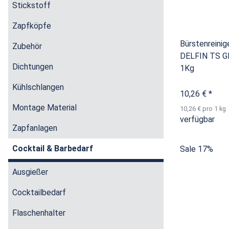
Stickstoff
Zapfköpfe
Bürstenreinig
Zubehör
DELFIN TS Gl
Dichtungen
1Kg
Kühlschlangen
10,26 €
*
Montage Material
10,26 € pro 1 kg
verfügbar
Zapfanlagen
Cocktail & Barbedarf
Sale 17%
Ausgießer
Cocktailbedarf
Flaschenhalter