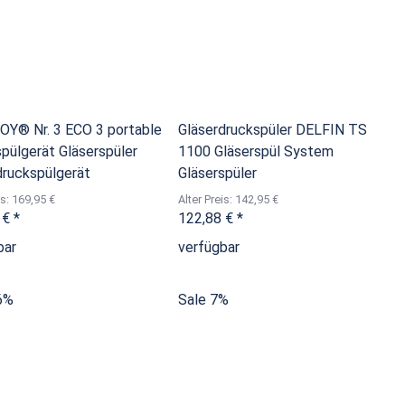
Y® Nr. 3 ECO 3 portable
Gläserdruckspüler DELFIN TS
spülgerät Gläserspüler
1100 Gläserspül System
druckspülgerät
Gläserspüler
is: 169,95 €
Alter Preis: 142,95 €
 €
*
122,88 €
*
bar
verfügbar
6%
Sale 7%