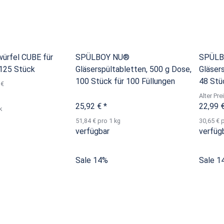
würfel CUBE für
SPÜLBOY NU®
SPÜLB
125 Stück
Gläserspültabletten, 500 g Dose,
Gläser
100 Stück für 100 Füllungen
48 Stü
 €
Alter Pre
25,92 €
*
22,99 
k
51,84 € pro 1 kg
30,65 € 
verfügbar
verfüg
Sale 14%
Sale 1