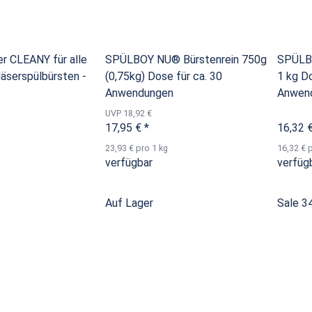
er CLEANY für alle
SPÜLBOY NU® Bürstenrein 750g
SPÜLBO
äserspülbürsten -
(0,75kg) Dose für ca. 30
1 kg Do
Anwendungen
Anwen
UVP 18,92 €
17,95 €
*
16,32 
23,93 € pro 1 kg
16,32 € 
verfügbar
verfüg
Auf Lager
Sale 3