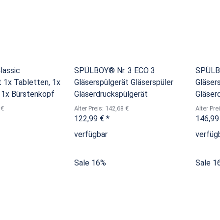
assic
SPÜLBOY® Nr. 3 ECO 3
SPÜLBO
 1x Tabletten, 1x
Gläserspülgerät Gläserspüler
Gläser
& 1x Bürstenkopf
Gläserdruckspülgerät
Gläser
 €
Alter Preis: 142,68 €
Alter Pre
122,99 €
*
146,99
verfügbar
verfüg
Sale 16%
Sale 1