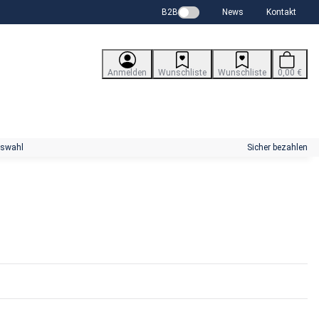
B2B
News
Kontakt
Anmelden
Wunschliste
Wunschliste
0,00 €
uswahl
Sicher bezahlen