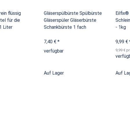
rein flüssig
Gläserspülbürste Spülbürste
Eilfix®
tel für die
Gläserspüler Gläserbürste
Schlei
 Liter
Schankbürste 1 fach
- 1kg
7,40 €
*
9,99 €
9,99 € pr
verfügbar
verfüg
Auf Lager
Auf La