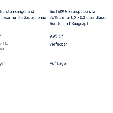
 Bürstenreiniger und
BieTal® Gläserspülbürste
mlöser für die Gastronomie
3x18cm für 0,2 - 0,3 Liter Gläser
Bürsten mit Saugnapf
*
9,95 €
*
o 1 kg
verfügbar
bar
ger
Auf Lager