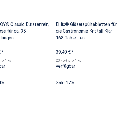
Y® Classic Bürstenrein,
Eilfix® Gläserspültabletten für
se für ca. 35
die Gastronomie Kristall Klar -
dungen
168 Tabletten
€
*
39,40 €
*
pro 1 kg
23,45 € pro 1 kg
bar
verfügbar
4%
Sale 17%