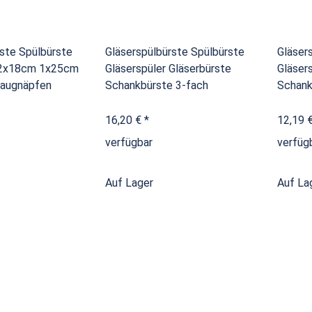
rste Spülbürste
Gläserspülbürste Spülbürste
Gläser
r 2x18cm 1x25cm
Gläserspüler Gläserbürste
Gläser
Saugnäpfen
Schankbürste 3-fach
Schank
16,20 €
*
12,19 
verfügbar
verfüg
Auf Lager
Auf La