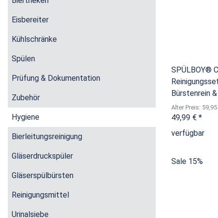
Biertheken
Eisbereiter
Kühlschränke
Spülen
SPÜLBOY® Cl
Prüfung & Dokumentation
Reinigungsset
Bürstenrein 
Zubehör
Alter Preis: 59,95
Hygiene
49,99 €
*
verfügbar
Bierleitungsreinigung
Gläserdruckspüler
Sale 15%
Gläserspülbürsten
Reinigungsmittel
Urinalsiebe