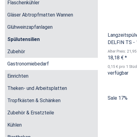
Flaschenkühler
Gläser Abtropfmatten Wannen
Glühweinzapfanlagen
Langzeitspül
Spülutensilien
DELFIN TS - 
Zubehör
Alter Preis: 21,95
18,18 €
*
Gastronomiebedarf
0,15 € pro 1 Stüc
verfügbar
Einrichten
Theken- und Arbeitsplatten
Sale 17%
Tropfkästen & Schänken
Zubehör & Ersatzteile
Kühlen