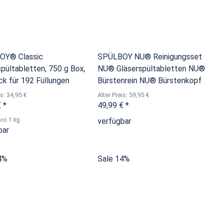
OY® Classic
SPÜLBOY NU® Reinigungsset
spültabletten, 750 g Box,
NU® Gläserspültabletten NU®
ck für 192 Füllungen
Bürstenrein NU® Bürstenkopf
is: 34,95 €
Alter Preis: 59,95 €
€
*
49,99 €
*
pro 1 kg
verfügbar
bar
4%
Sale 14%