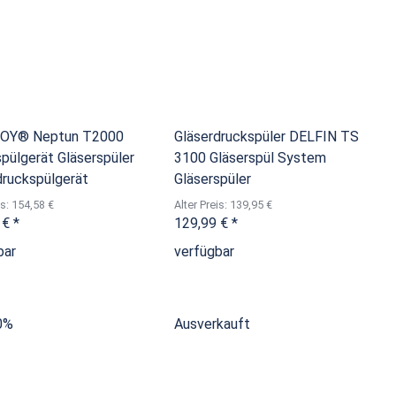
OY® Neptun T2000
Gläserdruckspüler DELFIN TS
spülgerät Gläserspüler
3100 Gläserspül System
druckspülgerät
Gläserspüler
is: 154,58 €
Alter Preis: 139,95 €
 €
*
129,99 €
*
bar
verfügbar
0%
Ausverkauft