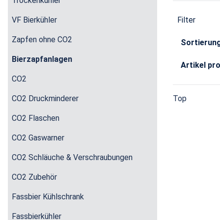
Trockenkühler
VF Bierkühler
Filter
Zapfen ohne CO2
Sortierun
Bierzapfanlagen
Artikel pr
CO2
CO2 Druckminderer
Top
CO2 Flaschen
CO2 Gaswarner
CO2 Schläuche & Verschraubungen
CO2 Zubehör
Fassbier Kühlschrank
Fassbierkühler