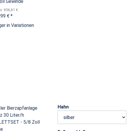
Zoll Gewinde
is: 806,81 €
,99 €
*
er in Variationen
Hahn
ler Bierzapfanlage
z 30 Liter/h
ETTSET - 5/8 Zoll
de