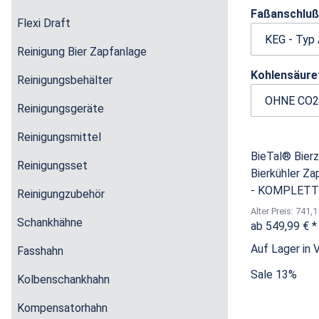
Faßanschlu
Flexi Draft
Reinigung Bier Zapfanlage
Kohlensäure
Reinigungsbehälter
Reinigungsgeräte
Reinigungsmittel
BieTal® Bier
Reinigungsset
Bierkühler Za
- KOMPLETTS
Reinigungzubehör
Alter Preis: 741,1
Schankhähne
ab
549,99 €
*
Auf Lager in 
Fasshahn
Sale 13%
Kolbenschankhahn
Kompensatorhahn