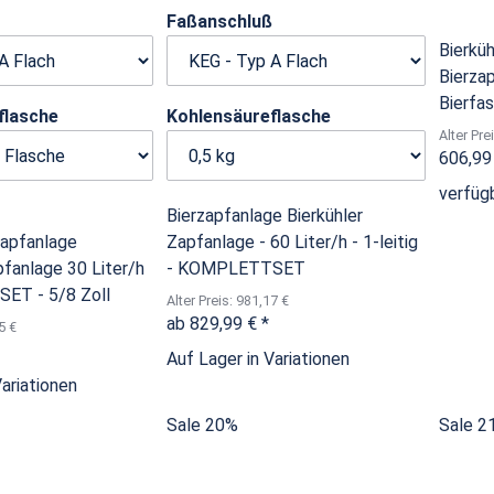
ß
Faßanschluß
Bierkü
Bierzap
Bierfa
flasche
Kohlensäureflasche
Alter Pre
606,99
verfüg
Bierzapfanlage Bierkühler
zapfanlage
Zapfanlage - 60 Liter/h - 1-leitig
pfanlage 30 Liter/h
- KOMPLETTSET
ET - 5/8 Zoll
Alter Preis: 981,17 €
ab
829,99 €
*
5 €
Auf Lager in Variationen
Variationen
Sale 20%
Sale 2