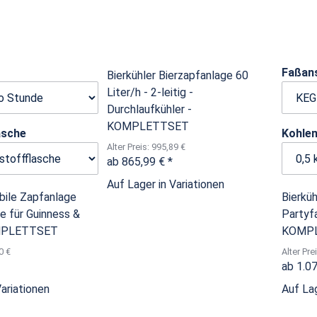
Faßan
Bierkühler Bierzapfanlage 60
Liter/h - 2-leitig -
Durchlaufkühler -
KOMPLETTSET
lasche
Kohle
Alter Preis: 995,89 €
ab
865,99 €
*
Auf Lager in Variationen
bile Zapfanlage
Bierküh
e für Guinness &
Partyfa
OMPLETTSET
KOMP
0 €
Alter Pre
ab
1.0
Variationen
Auf Lag