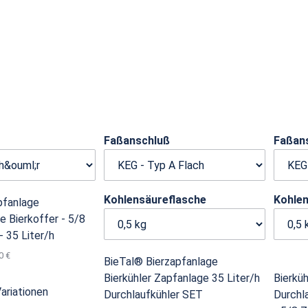
Faßanschluß
Faßan
Kohlensäureflasche
Kohle
pfanlage
e Bierkoffer - 5/8
- 35 Liter/h
0 €
BieTal® Bierzapfanlage
Bierkühler Zapfanlage 35 Liter/h
Bierküh
Variationen
Durchlaufkühler SET
Durch