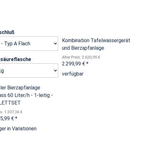
schluß
Kombination Tafelwassergerät
und Bierzapfanlage
Alter Preis: 2.620,95 €
nsäureflasche
2.299,99 €
*
verfügbar
ler Bierzapfanlage
ss 60 Liter/h - 1-leitig -
LETTSET
is: 1.207,36 €
75,99 €
*
er in Variationen