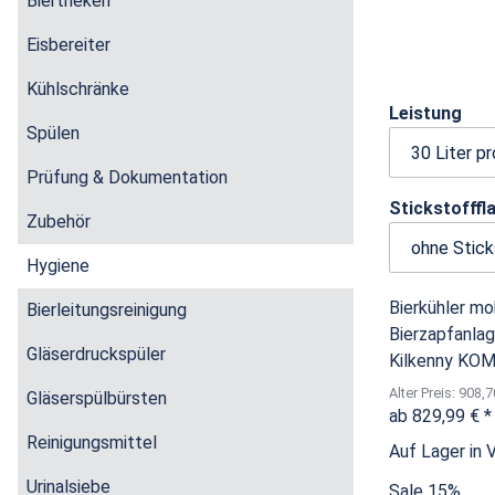
Biertheken
Eisbereiter
Kühlschränke
Leistung
Spülen
Prüfung & Dokumentation
Stickstofff
Zubehör
Hygiene
Bierkühler mo
Bierleitungsreinigung
Bierzapfanlag
Gläserdruckspüler
Kilkenny K
Alter Preis: 908,7
Gläserspülbürsten
ab
829,99 €
*
Reinigungsmittel
Auf Lager in 
Urinalsiebe
Sale 15%