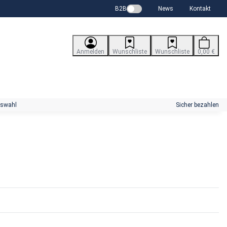
B2B
News
Kontakt
Anmelden
Wunschliste
Wunschliste
0,00 €
uswahl
Sicher bezahlen