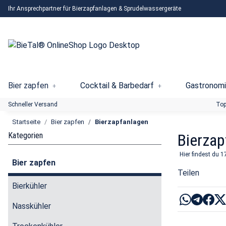
Ihr Ansprechpartner für Bierzapfanlagen & Sprudelwassergeräte
Bier zapfen
Cocktail & Barbedarf
Gastronomi
Schneller Versand
Top
Startseite
Bier zapfen
Bierzapfanlagen
Kategorien
Bierzap
Hier findest du 1
Bier zapfen
Teilen
Bierkühler
Nasskühler