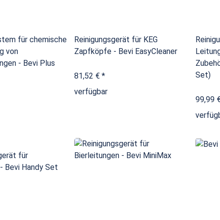
stem für chemische
Reinigungsgerät für KEG
Reinigu
ng von
Zapfköpfe - Bevi EasyCleaner
Leitun
ngen - Bevi Plus
Zubehör
Set)
81,52 €
*
verfügbar
99,99 
verfüg