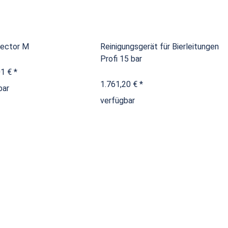
jector M
Reinigungsgerät für Bierleitungen
Profi 15 bar
01 €
*
1.761,20 €
*
bar
verfügbar