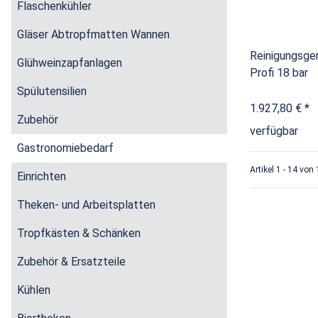
Flaschenkühler
Gläser Abtropfmatten Wannen
Reinigungsger
Glühweinzapfanlagen
Profi 18 bar
Spülutensilien
1.927,80 €
*
Zubehör
verfügbar
Gastronomiebedarf
Artikel 1 - 14 von
Einrichten
Theken- und Arbeitsplatten
Tropfkästen & Schänken
Zubehör & Ersatzteile
Kühlen