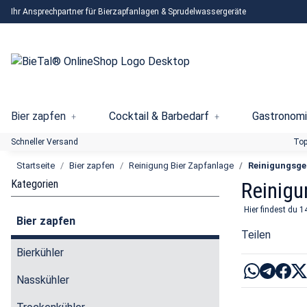
Ihr Ansprechpartner für Bierzapfanlagen & Sprudelwassergeräte
Bier zapfen
Cocktail & Barbedarf
Gastronomi
Schneller Versand
Top
Startseite
Bier zapfen
Reinigung Bier Zapfanlage
Reinigungsge
Kategorien
Reinigu
Hier findest du 1
Bier zapfen
Teilen
Bierkühler
Nasskühler