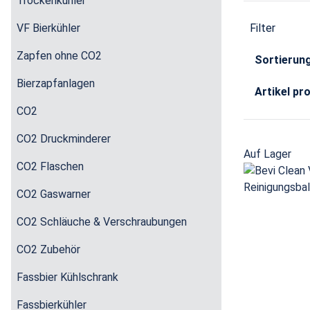
Trockenkühler
VF Bierkühler
Filter
Zapfen ohne CO2
Sortierun
Bierzapfanlagen
Artikel pr
CO2
CO2 Druckminderer
Auf Lager
CO2 Flaschen
CO2 Gaswarner
CO2 Schläuche & Verschraubungen
CO2 Zubehör
Fassbier Kühlschrank
Fassbierkühler