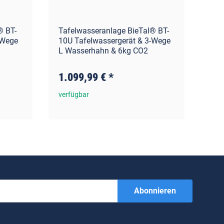
® BT-
Tafelwasseranlage BieTal® BT-
Taf
-Wege
10U Tafelwassergerät & 3-Wege
10U
L Wasserhahn & 6kg CO2
L W
1.099,99 €
*
1.
verfügbar
ver
Abonnieren