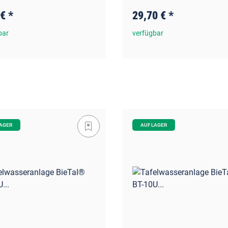
 €
*
29,70 €
*
bar
verfügbar
LAGER
AUF LAGER