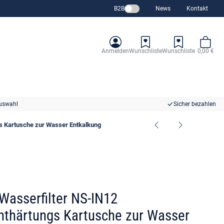
B2B
News
Kontakt
Anmelden
Wunschliste
Wunschliste
0,00 €
uswahl
Sicher bezahlen
s Kartusche zur Wasser Entkalkung
Wasserfilter NS-IN12
thärtungs Kartusche zur Wasser