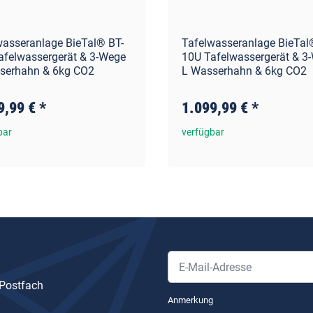
wasseranlage BieTal® BT-
Tafelwasseranlage BieTal
afelwassergerät & 3-Wege
10U Tafelwassergerät & 3
serhahn & 6kg CO2
L Wasserhahn & 6kg CO2
9,99 €
*
1.099,99 €
*
bar
verfügbar
 Postfach
Newsletter Abonnieren
Anmerkung