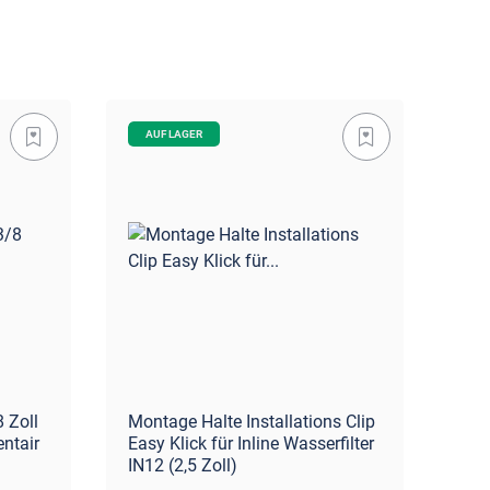
AUF LAGER
A
8 Zoll
Montage Halte Installations Clip
Bie
ntair
Easy Klick für Inline Wasserfilter
3/8
IN12 (2,5 Zoll)
Was