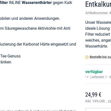
Entkalku
ilter
INLINE
Wasserenthärter
gegen Kalk
Artikelnummer:
nmobilen und anderen Anwendungen.
Unser Wasseren
e um Säuregewaschene Aktivkohle mit Anti
ideale Lösung f
Filter reduzier
weiches, ange
uzierung der Karbonat Härte eingesetzt und
Wasserhärte.
d Tee Genuss
Bestelle bis
zu
ränken.
verfügbar
Lieferzeit:
1 - 
24,99 €
inkl. 19% USt. , z