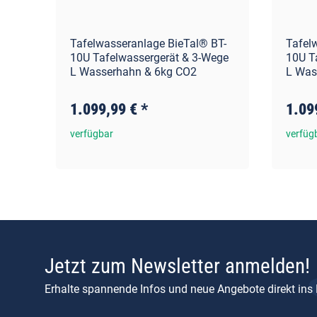
BT-
Tafelwasseranlage BieTal® BT-
Tafel
ege
10U Tafelwassergerät & 3-Wege
10U T
L Wasserhahn & 6kg CO2
L Was
1.099,99 €
*
1.09
verfügbar
verfüg
Jetzt zum Newsletter anmelden!
Erhalte spannende Infos und neue Angebote direkt ins