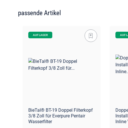
passende Artikel
AUF LAGER
AUF 
lip
BieTal® BT-19 Doppel Filterkopf
Doppe
ter
3/8 Zoll für Everpure Pentair
Instal
Wasserfilter
Inline