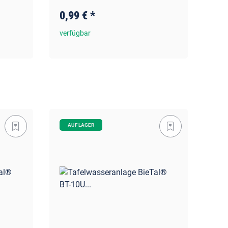
0,99 €
*
71
verfügbar
ver
AUF LAGER
A