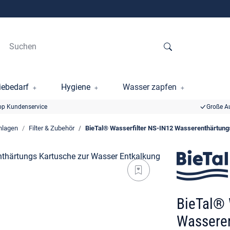
ebedarf
Hygiene
Wasser zapfen
op Kundenservice
Große A
nlagen
Filter & Zubehör
BieTal® Wasserfilter NS-IN12 Wasserenthärtung
BieTal® 
Wasseren