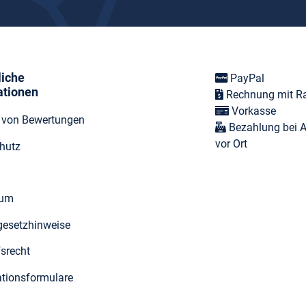
liche
PayPal
ationen
Rechnung mit R
Vorkasse
t von Bewertungen
Bezahlung bei 
vor Ort
hutz
sum
egesetzhinweise
fsrecht
tionsformulare