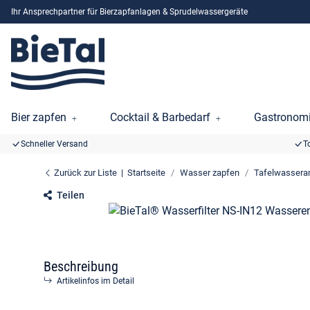
Ihr Ansprechpartner für Bierzapfanlagen & Sprudelwassergeräte
Bier zapfen
Cocktail & Barbedarf
Gastronomi
Schneller Versand
T
Zurück zur Liste
Startseite
Wasser zapfen
Tafelwassera
Teilen
Beschreibung
Artikelinfos im Detail