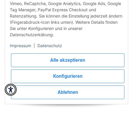
bis 12 Uhr möglich
Vimeo, ReCaptcha, Google Analytics, Google Ads, Google
Tag Manager, PayPal Express Checkout und
Ratenzahlung. Sie können die Einstellung jederzeit ändern
(Fingerabdruck-Icon links unten). Weitere Details finden
Vertrag widerrufen
Sie unter
Konfigurieren
und in unserer
Datenschutzerklärung
.
Sicher bezahlen via:
Impressum
|
Datenschutz
Alle akzeptieren
Konfigurieren
Wir versenden via:
Ablehnen
* Alle Preise inkl. gesetzlicher USt., zzgl.
Versand
© BieTal GmbH | Cached by
ecomDATA LiteSpeed Cache