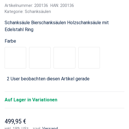
Artikelnummer:
200136
HAN:
200136
Kategorie:
Schanksäulen
Schanksäule Bierschanksäulen Holzschanksäule mit
Edelstahl Ring
Farbe
Buche
Nuss
Eiche
Kirsche
2 User beobachten diesen Artikel gerade
Auf Lager in Variationen
499,95 €
inkl. 19% USt. , zzgl.
Versand