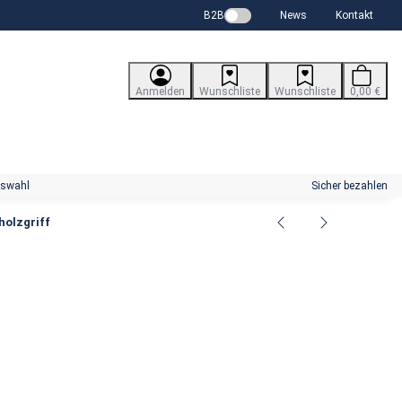
B2B
News
Kontakt
Anmelden
Wunschliste
Wunschliste
0,00 €
uswahl
Sicher bezahlen
holzgriff