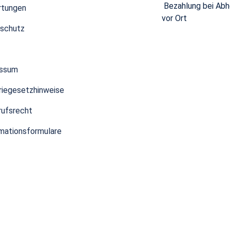
Bezahlung bei Abh
rtungen
vor Ort
schutz
essum
riegesetzhinweise
rufsrecht
mationsformulare