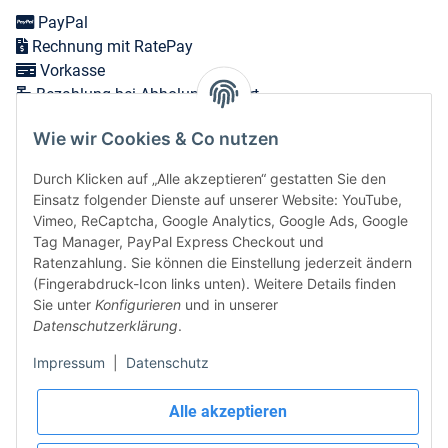
PayPal
Rechnung mit RatePay
Vorkasse
Bezahlung bei Abholung vor Ort
Wie wir Cookies & Co nutzen
Versand in 1-3 Werktagen innerhalb Deutschlands
Durch Klicken auf „Alle akzeptieren“ gestatten Sie den
Expressversand zum nächsten Werktag bei Bestellungen
Einsatz folgender Dienste auf unserer Website: YouTube,
bis 12 Uhr möglich
Vimeo, ReCaptcha, Google Analytics, Google Ads, Google
Tag Manager, PayPal Express Checkout und
Ratenzahlung. Sie können die Einstellung jederzeit ändern
(Fingerabdruck-Icon links unten). Weitere Details finden
Vertrag widerrufen
Sie unter
Konfigurieren
und in unserer
Datenschutzerklärung
.
Sicher bezahlen via:
Impressum
|
Datenschutz
Wir versenden via:
Alle akzeptieren