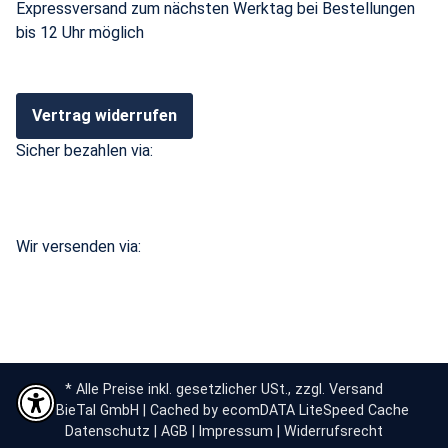
Expressversand zum nächsten Werktag bei Bestellungen
bis 12 Uhr möglich
Vertrag widerrufen
Sicher bezahlen via:
Wir versenden via:
* Alle Preise inkl. gesetzlicher USt., zzgl.
Versand
© BieTal GmbH | Cached by
ecomDATA LiteSpeed Cache
Datenschutz
|
AGB
|
Impressum
|
Widerrufsrecht