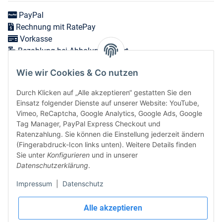
PayPal
Rechnung mit RatePay
Vorkasse
Bezahlung bei Abholung vor Ort
Wie wir Cookies & Co nutzen
Versand in 1-3 Werktagen innerhalb Deutschlands
Durch Klicken auf „Alle akzeptieren“ gestatten Sie den
Expressversand zum nächsten Werktag bei Bestellungen
Einsatz folgender Dienste auf unserer Website: YouTube,
bis 12 Uhr möglich
Vimeo, ReCaptcha, Google Analytics, Google Ads, Google
Tag Manager, PayPal Express Checkout und
Ratenzahlung. Sie können die Einstellung jederzeit ändern
(Fingerabdruck-Icon links unten). Weitere Details finden
Vertrag widerrufen
Sie unter
Konfigurieren
und in unserer
Datenschutzerklärung
.
Sicher bezahlen via:
Impressum
|
Datenschutz
Wir versenden via:
Alle akzeptieren