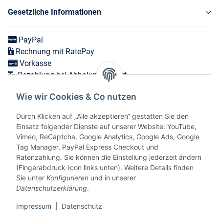
Gesetzliche Informationen
PayPal
Rechnung mit RatePay
Vorkasse
Bezahlung bei Abholung vor Ort
Wie wir Cookies & Co nutzen
Versand in 1-3 Werktagen innerhalb Deutschlands
Durch Klicken auf „Alle akzeptieren“ gestatten Sie den
Expressversand zum nächsten Werktag bei Bestellungen
Einsatz folgender Dienste auf unserer Website: YouTube,
bis 12 Uhr möglich
Vimeo, ReCaptcha, Google Analytics, Google Ads, Google
Tag Manager, PayPal Express Checkout und
Ratenzahlung. Sie können die Einstellung jederzeit ändern
(Fingerabdruck-Icon links unten). Weitere Details finden
Vertrag widerrufen
Sie unter
Konfigurieren
und in unserer
Datenschutzerklärung
.
Sicher bezahlen via:
Impressum
|
Datenschutz