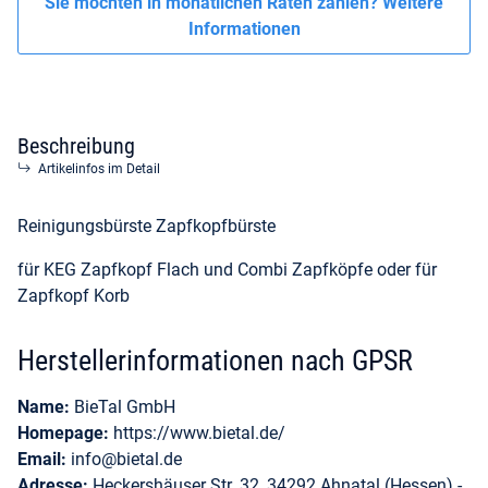
Sie möchten in monatlichen Raten zahlen?
Weitere
Informationen
Beschreibung
Artikelinfos im Detail
Reinigungsbürste Zapfkopfbürste
für KEG Zapfkopf Flach und Combi Zapfköpfe oder für
Zapfkopf Korb
Herstellerinformationen nach GPSR
Name:
BieTal GmbH
Homepage:
https://www.bietal.de/
Email:
info@bietal.de
Adresse:
Heckershäuser Str. 32, 34292 Ahnatal (Hessen) -