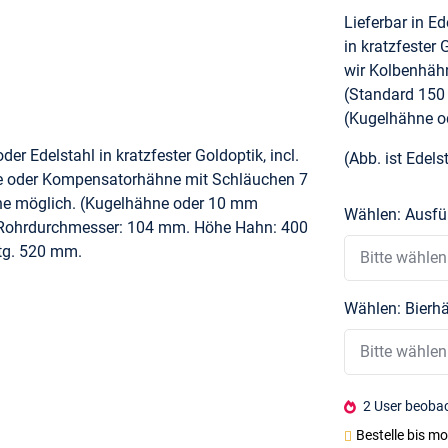
Lieferbar in Ed
in kratzfester
wir Kolbenhäh
(Standard 150 
(Kugelhähne o
oder Edelstahl in kratzfester Goldoptik, incl.
(Abb. ist Edel
e oder Kompensatorhähne mit Schläuchen 7
he möglich. (Kugelhähne oder 10 mm
Wählen: Ausf
 Rohrdurchmesser: 104 mm. Höhe Hahn: 400
tg. 520 mm.
Bitte wählen
Wählen: Bierh
Bitte wählen
2 User beobac
Bestelle bis
mo