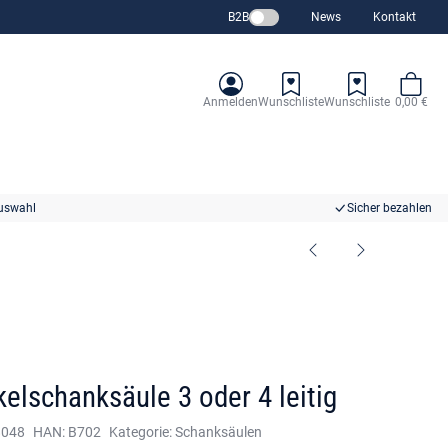
B2B
News
Kontakt
Anmelden
Wunschliste
Wunschliste
0,00 €
uswahl
Sicher bezahlen
kelschanksäule 3 oder 4 leitig
8048
HAN:
B702
Kategorie:
Schanksäulen