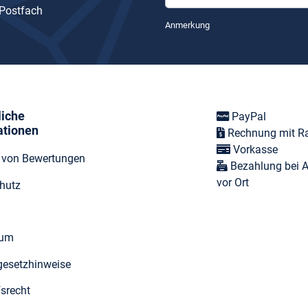
 Postfach
Newsletter Abonnieren
Anmerkung
liche
PayPal
ationen
Rechnung mit R
Vorkasse
t von Bewertungen
Bezahlung bei 
vor Ort
hutz
sum
egesetzhinweise
fsrecht