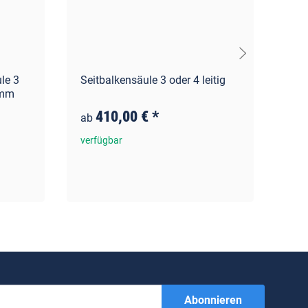
le 3
Seitbalkensäule 3 oder 4 leitig
Sch
 mm
mm R
Fin
410,00 €
*
ab
verfügbar
Pre
ver
Abonnieren