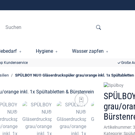
ebedarf
Hygiene
Wasser zapfen
op Kundenservice
Große A
silien
SPÜLBOY NU® Gläserdruckspüler grau/orange inkl. 1x Spültabletten 
SPÜLBOY
grau/oran
Bürstenr
Artikelnummer:
Kategorie:
Spülut