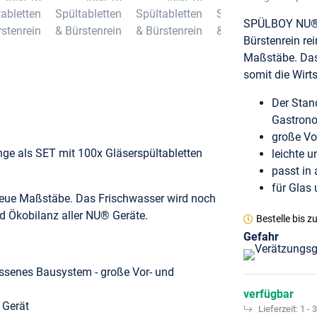
SPÜLBOY NU® G
Bürstenrein re
Maßstäbe. Das
somit die Wirt
Der Stan
Gastron
große Vo
ge als SET mit 100x Gläserspültabletten
leichte 
passt in
für Glas
 neue Maßstäbe. Das Frischwasser wird noch
nd Ökobilanz aller NU® Geräte.
Bestelle bis
zu
Gefahr
lossenes Bausystem - große Vor- und
verfügbar
 Gerät
Lieferzeit:
1 - 