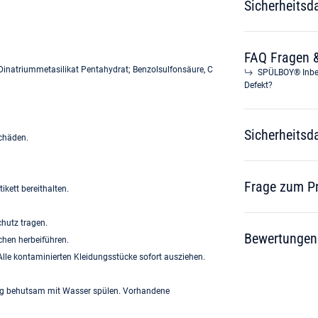
Sicherheitsd
FAQ Fragen 
, Dinatriummetasilikat Pentahydrat; Benzolsulfonsäure, C
SPÜLBOY® Inbet
Defekt?
Sicherheitsd
chäden.
Frage zum P
ikett bereithalten.
hutz tragen.
Bewertungen
en herbeiführen.
 kontaminierten Kleidungsstücke sofort ausziehen.
g behutsam mit Wasser spülen. Vorhandene