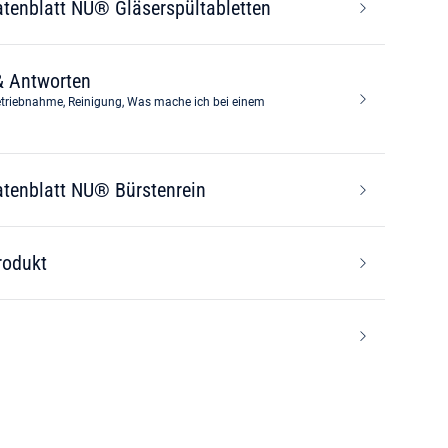
atenblatt NU® Gläserspültabletten
& Antworten
riebnahme, Reinigung, Was mache ich bei einem
atenblatt NU® Bürstenrein
rodukt