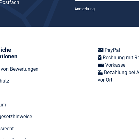
 Postfach
Newsletter Abonnieren
Anmerkung
liche
PayPal
ationen
Rechnung mit R
Vorkasse
t von Bewertungen
Bezahlung bei 
vor Ort
hutz
sum
egesetzhinweise
fsrecht