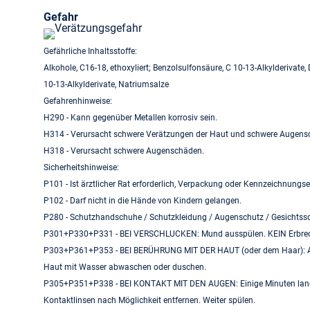
Gefahr
Gefährliche Inhaltsstoffe:
Alkohole, C16-18, ethoxyliert; Benzolsulfonsäure, C 10-13-Alkylderivate
10-13-Alkylderivate, Natriumsalze
Gefahrenhinweise:
H290 - Kann gegenüber Metallen korrosiv sein.
H314 - Verursacht schwere Verätzungen der Haut und schwere Augens
H318 - Verursacht schwere Augenschäden.
Sicherheitshinweise:
P101 - Ist ärztlicher Rat erforderlich, Verpackung oder Kennzeichnungset
P102 - Darf nicht in die Hände von Kindern gelangen.
P280 - Schutzhandschuhe / Schutzkleidung / Augenschutz / Gesichtssc
P301+P330+P331 - BEI VERSCHLUCKEN: Mund ausspülen. KEIN Erbrech
P303+P361+P353 - BEI BERÜHRUNG MIT DER HAUT (oder dem Haar): Alle
Haut mit Wasser abwaschen oder duschen.
P305+P351+P338 - BEI KONTAKT MIT DEN AUGEN: Einige Minuten lan
Kontaktlinsen nach Möglichkeit entfernen. Weiter spülen.