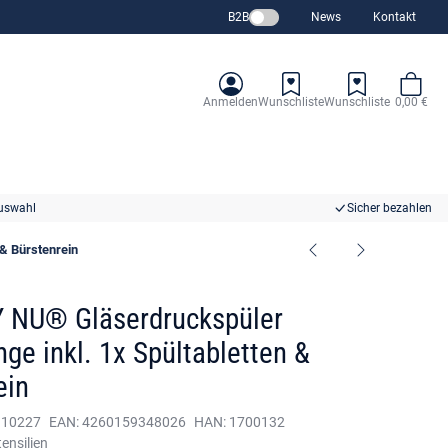
B2B
News
Kontakt
Anmelden
Wunschliste
Wunschliste
0,00 €
uswahl
Sicher bezahlen
& Bürstenrein
 NU® Gläserdruckspüler
ge inkl. 1x Spültabletten &
ein
310227
EAN:
4260159348026
HAN:
1700132
ensilien