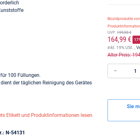
orderlich
Kunststoffe
Biozidprodukte vor
Produktinformation
UVP
:
199,90 €
164,99 €
17
inkl. 19% USt. ,
V
Alter Preis: 19
für 100 Füllungen.
dient der täglichen Reinigung des Gerätes
Sie m
ts Etikett und Produktinformationen lesen.
.: N-54131