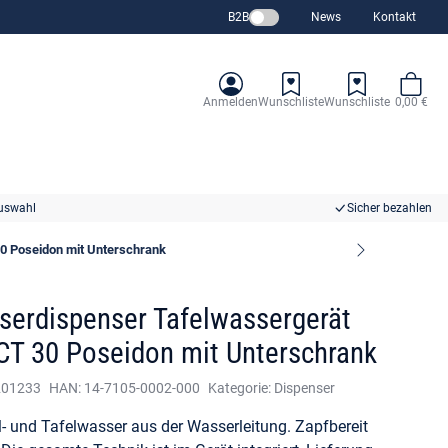
B2B
News
Kontakt
Anmelden
Wunschliste
Wunschliste
0,00 €
uswahl
Sicher bezahlen
0 Poseidon mit Unterschrank
serdispenser Tafelwassergerät
CT 30 Poseidon mit Unterschrank
201233
HAN:
14-7105-0002-000
Kategorie:
Dispenser
- und Tafelwasser aus der Wasserleitung. Zapfbereit