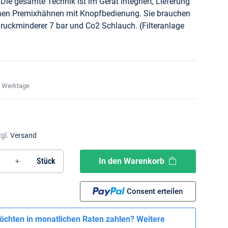
Die gesamte Technik ist im Gerät integriert, Lieferung
schen Premixhähnen mit Knopfbedienung. Sie brauchen
ruckminderer 7 bar und Co2 Schlauch. (Filteranlage
7 Werktage
zgl.
Versand
In den Warenkorb
Stück
Consent erteilen
öchten in monatlichen Raten zahlen?
Weitere