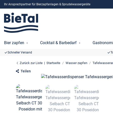
Ihr Ansprechpartner für Bierzapfanlagen & Sprudelwassergeräte
Bier zapfen
Cocktail & Barbedarf
Gastronomi
Schneller Versand
T
Zurück zur Liste
Startseite
Wasser zapfen
Tafelwassera
Teilen