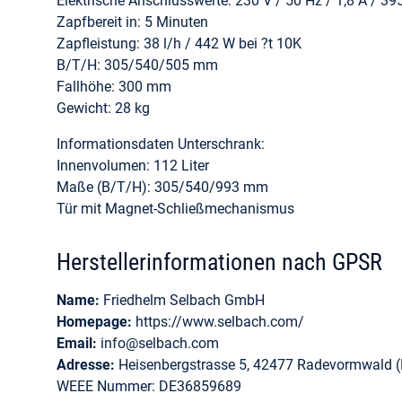
Elektrische Anschlusswerte: 230 V / 50 Hz / 1,8 A / 39
Zapfbereit in: 5 Minuten
Zapfleistung: 38 l/h / 442 W bei ?t 10K
B/T/H: 305/540/505 mm
Fallhöhe: 300 mm
Gewicht: 28 kg
Informationsdaten Unterschrank:
Innenvolumen: 112 Liter
Maße (B/T/H): 305/540/993 mm
Tür mit Magnet-Schließmechanismus
Herstellerinformationen nach GPSR
Name:
Friedhelm Selbach GmbH
Homepage:
https://www.selbach.com/
Email:
info@selbach.com
Adresse:
Heisenbergstrasse 5, 42477 Radevormwald (
WEEE Nummer: DE36859689