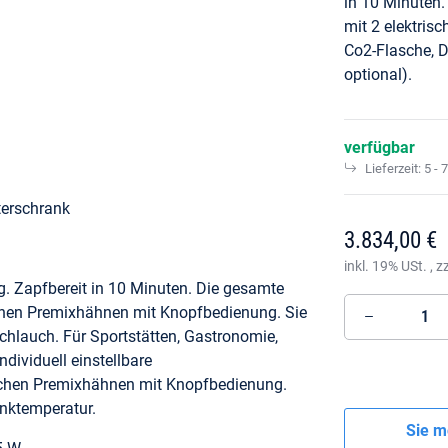
in 10 Minuten. 
mit 2 elektri
Co2-Flasche, D
optional).
verfügbar
Lieferzeit:
5 - 
terschrank
3.834,00 €
inkl. 19% USt. , z
g. Zapfbereit in 10 Minuten. Die gesamte
rischen Premixhähnen mit Knopfbedienung. Sie
hlauch. Für Sportstätten, Gastronomie,
ndividuell einstellbare
ischen Premixhähnen mit Knopfbedienung.
inktemperatur.
Sie m