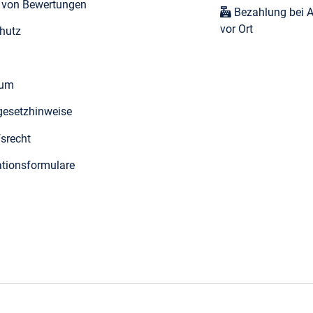
t von Bewertungen
Bezahlung bei 
vor Ort
hutz
sum
egesetzhinweise
fsrecht
tionsformulare