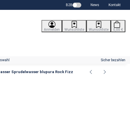
B2B
News
Kontakt
Anmelden
Wunschliste
Wunschliste
0,00 €
uswahl
Sicher bezahlen
asser Sprudelwasser blupura Rock Fizz