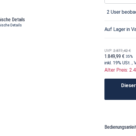
2 User beobac
ische Details
ische Details
Auf Lager in Va
UVP
:
2.877,42 €
1.849,99 €
35%
inkl. 19% USt. ,
Alter Preis: 2.
Dieser
Bedienungsanlei