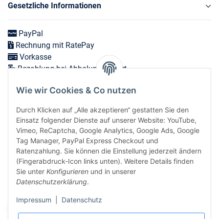
Gesetzliche Informationen
PayPal
Rechnung mit RatePay
Vorkasse
Bezahlung bei Abholung vor Ort
Wie wir Cookies & Co nutzen
Versand in 1-3 Werktagen innerhalb Deutschlands
Durch Klicken auf „Alle akzeptieren“ gestatten Sie den
Expressversand zum nächsten Werktag bei Bestellungen
Einsatz folgender Dienste auf unserer Website: YouTube,
bis 12 Uhr möglich
Vimeo, ReCaptcha, Google Analytics, Google Ads, Google
Tag Manager, PayPal Express Checkout und
Ratenzahlung. Sie können die Einstellung jederzeit ändern
(Fingerabdruck-Icon links unten). Weitere Details finden
Vertrag widerrufen
Sie unter
Konfigurieren
und in unserer
Datenschutzerklärung
.
Sicher bezahlen via:
Impressum
|
Datenschutz