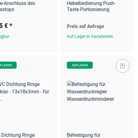
ne-Anschluss des
Hebelbedienung Push-
astops
Taste Portionierung
5 €
*
Preis auf Anfrage
ügbar
Auf Lager in Variationen
F LAGER
AUF LAGER
 Dichtung Ringe
Befestigung für