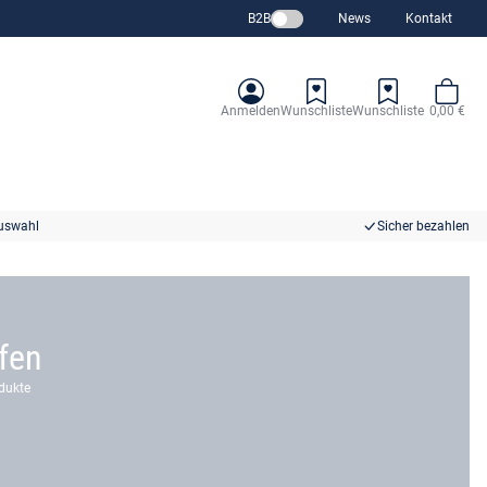
B2B
News
Kontakt
Anmelden
Wunschliste
Wunschliste
0,00 €
uswahl
Sicher bezahlen
fen
odukte