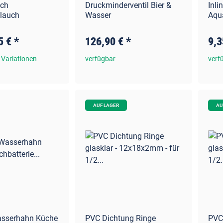
uch
Druckminderventil Bier &
Inli
hlauch
Wasser
Aqu
5 €
*
126,90 €
*
9,3
 Variationen
verfügbar
verf
AUF LAGER
AU
sserhahn Küche
PVC Dichtung Ringe
PVC