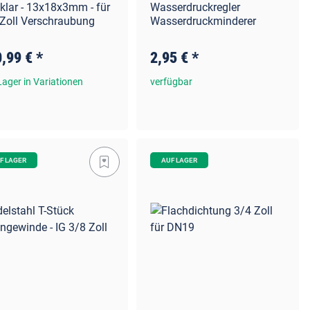
klar - 13x18x3mm - für
Wasserdruckregler
 Zoll Verschraubung
Wasserdruckminderer
0,99 €
*
2,95 €
*
Lager in Variationen
verfügbar
F LAGER
AUF LAGER