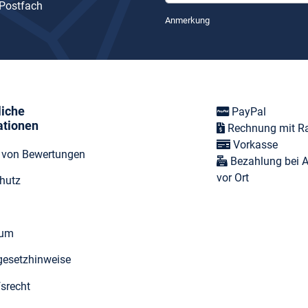
 Postfach
Newsletter Abonnieren
Anmerkung
liche
PayPal
ationen
Rechnung mit R
Vorkasse
t von Bewertungen
Bezahlung bei 
vor Ort
hutz
sum
egesetzhinweise
fsrecht