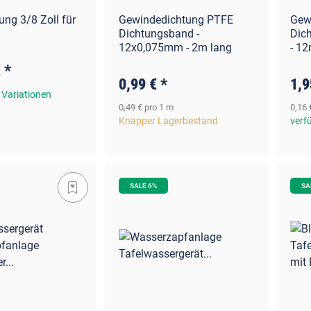
ung 3/8 Zoll für
Gewindedichtung PTFE
Gew
Dichtungsband -
Dic
12x0,075mm - 2m lang
- 12
€
*
0,99 €
*
1,9
 Variationen
0,49 € pro 1 m
0,16 
Knapper Lagerbestand
verf
SALE 6%
SA