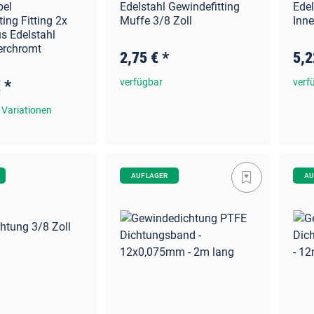
pel
Edelstahl Gewindefitting
Edel
ing Fitting 2x
Muffe 3/8 Zoll
Inne
us Edelstahl
erchromt
2,75 €
*
5,2
€
*
verfügbar
verf
 Variationen
AUF LAGER
AU