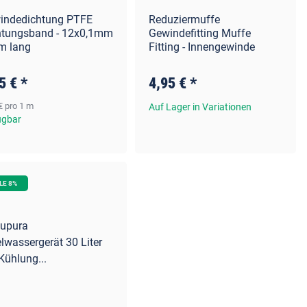
indedichtung PTFE
Reduziermuffe
htungsband - 12x0,1mm
Gewindefitting Muffe
m lang
Fitting - Innengewinde
5 €
*
4,95 €
*
€ pro 1 m
Auf Lager in Variationen
ügbar
LE 8%