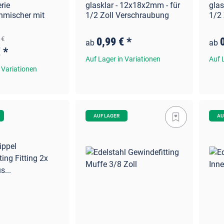
rie
glasklar - 12x18x2mm - für
glas
nmischer mit
1/2 Zoll Verschraubung
1/2
 €
0,99 €
*
ab
ab
€
*
Auf Lager in Variationen
Auf 
 Variationen
AUF LAGER
AU