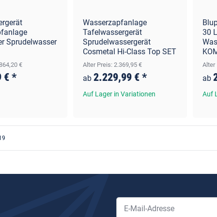
ergerät
Wasserzapfanlage
Blu
fanlage
Tafelwassergerät
30 L
er Sprudelwasser
Sprudelwassergerät
Was
Cosmetal Hi-Class Top SET
KOM
.864,20 €
Alter Preis: 2.369,95 €
Alter
9 €
*
2.229,99 €
*
ab
ab
Auf Lager in Variationen
Auf 
 19