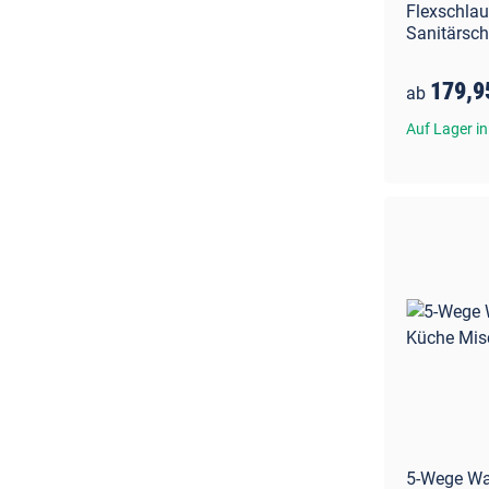
Flexschla
Sanitärsc
179,9
ab
Auf Lager in
5-Wege Wa