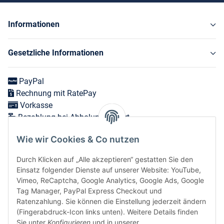
Informationen
Gesetzliche Informationen
PayPal
Rechnung mit RatePay
Vorkasse
Bezahlung bei Abholung vor Ort
Wie wir Cookies & Co nutzen
Versand in 1-3 Werktagen innerhalb Deutschlands
Durch Klicken auf „Alle akzeptieren“ gestatten Sie den
Expressversand zum nächsten Werktag bei Bestellungen
Einsatz folgender Dienste auf unserer Website: YouTube,
bis 12 Uhr möglich
Vimeo, ReCaptcha, Google Analytics, Google Ads, Google
Tag Manager, PayPal Express Checkout und
Ratenzahlung. Sie können die Einstellung jederzeit ändern
(Fingerabdruck-Icon links unten). Weitere Details finden
Vertrag widerrufen
Sie unter
Konfigurieren
und in unserer