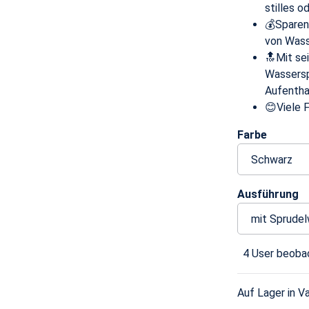
stilles o
💰Sparen
von Wass
🔝Mit se
Wassersp
Aufentha
😊Viele 
Farbe
Ausführung
4 User beobac
Auf Lager in Va