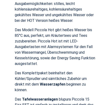
Ausgabemöglichkeiten: stilles, leicht
kohlensäurehaltiges, kohlensäurehaltiges
gekühltes Wasser und ungekühltes Wasser oder
bei der HOT Version heißes Wasser.
Das Modell Piccola Hot gibt heißes Wasser bis
85°C aus, perfekt, um Kräutertees und Tees
zuzubereiten. Piccola Hot ist mit LED-
Ausgabetasten mit Alarmsystemen für den Fall
von Wassermangel, Überschwemmung und
Kesselstörung, sowie der Energy Saving Funktion
ausgestattet.
Das Komplettpaket beinhaltet den
Kühler/Sprudler und sämtliches Zubehör um
direkt mit dem
Wasserzapfen
beginnen zu
können.
Das
Tafelwasseranlagen
blupura Piccola 15
Fizz SET ist einfach zu installieren und dank des