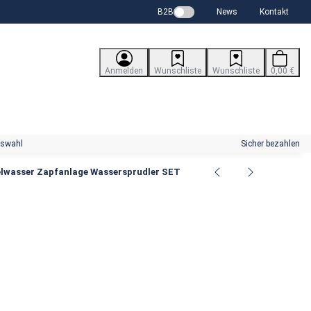
B2B
News
Kontakt
Anmelden
Wunschliste
Wunschliste
0,00 €
uswahl
Sicher bezahlen
felwasser Zapfanlage Wassersprudler SET