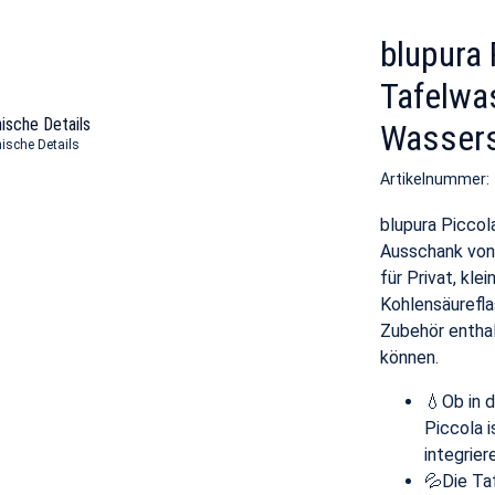
blupura 
Tafelwa
ische Details
Wassers
ische Details
Artikelnummer
blupura Piccol
Ausschank von
für Privat, kle
Kohlensäurefla
Zubehör entha
können.
💧Ob in 
Piccola i
integrier
💦Die Ta