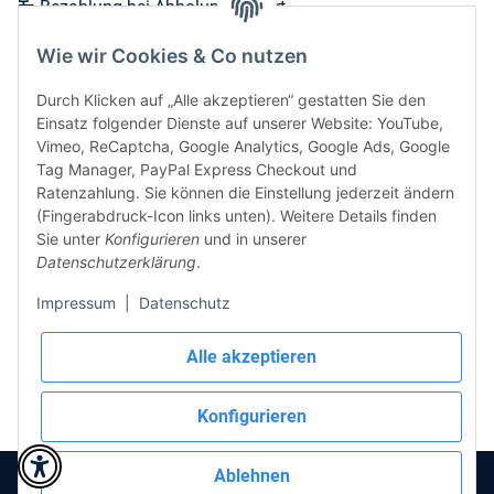
Bezahlung bei Abholung vor Ort
Wie wir Cookies & Co nutzen
Versand in 1-3 Werktagen innerhalb Deutschlands
Durch Klicken auf „Alle akzeptieren“ gestatten Sie den
Expressversand zum nächsten Werktag bei Bestellungen
Einsatz folgender Dienste auf unserer Website: YouTube,
bis 12 Uhr möglich
Vimeo, ReCaptcha, Google Analytics, Google Ads, Google
Tag Manager, PayPal Express Checkout und
Ratenzahlung. Sie können die Einstellung jederzeit ändern
(Fingerabdruck-Icon links unten). Weitere Details finden
Vertrag widerrufen
Sie unter
Konfigurieren
und in unserer
Datenschutzerklärung
.
Sicher bezahlen via:
Impressum
|
Datenschutz
Wir versenden via:
Alle akzeptieren
Konfigurieren
Ablehnen
* Alle Preise inkl. gesetzlicher USt., zzgl.
Versand