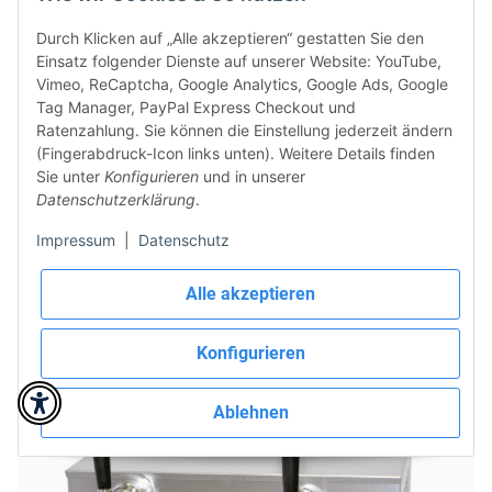
Durch Klicken auf „Alle akzeptieren“ gestatten Sie den
Einsatz folgender Dienste auf unserer Website: YouTube,
Vimeo, ReCaptcha, Google Analytics, Google Ads, Google
Tag Manager, PayPal Express Checkout und
Ratenzahlung. Sie können die Einstellung jederzeit ändern
(Fingerabdruck-Icon links unten). Weitere Details finden
Obertheken Bierkühler Zapfanlage Bierzapfanlage
Sie unter
Konfigurieren
und in unserer
Trockenkühler 100 Liter/h
Datenschutzerklärung
.
Impressum
|
Datenschutz
1.256,00 €
*
ab
Auf Lager in Variationen
Alle akzeptieren
Konfigurieren
Ablehnen