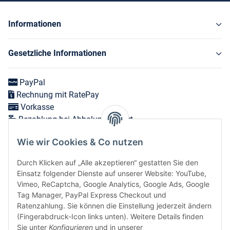
Informationen
Gesetzliche Informationen
PayPal
Rechnung mit RatePay
Vorkasse
Bezahlung bei Abholung vor Ort
Wie wir Cookies & Co nutzen
Versand in 1-3 Werktagen innerhalb Deutschlands
Durch Klicken auf „Alle akzeptieren“ gestatten Sie den
Expressversand zum nächsten Werktag bei Bestellungen
Einsatz folgender Dienste auf unserer Website: YouTube,
bis 12 Uhr möglich
Vimeo, ReCaptcha, Google Analytics, Google Ads, Google
Tag Manager, PayPal Express Checkout und
Ratenzahlung. Sie können die Einstellung jederzeit ändern
(Fingerabdruck-Icon links unten). Weitere Details finden
Vertrag widerrufen
Sie unter
Konfigurieren
und in unserer