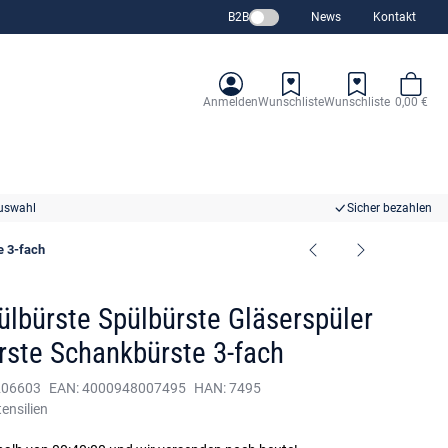
B2B
News
Kontakt
Anmelden
Wunschliste
Wunschliste
0,00 €
uswahl
Sicher bezahlen
e 3-fach
ülbürste Spülbürste Gläserspüler
rste Schankbürste 3-fach
206603
EAN:
4000948007495
HAN:
7495
ensilien