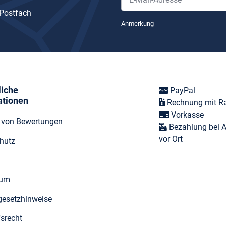
 Postfach
Newsletter Abonnieren
Anmerkung
liche
PayPal
ationen
Rechnung mit R
Vorkasse
t von Bewertungen
Bezahlung bei 
vor Ort
hutz
sum
egesetzhinweise
fsrecht