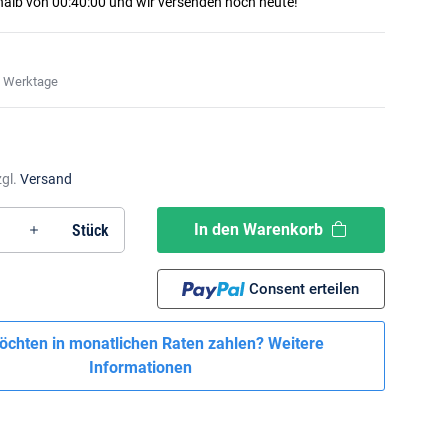
rhalb von
00
:
40
:
00
und wir versenden noch heute!
3 Werktage
zgl.
Versand
In den Warenkorb
Stück
Consent erteilen
öchten in monatlichen Raten zahlen?
Weitere
Informationen