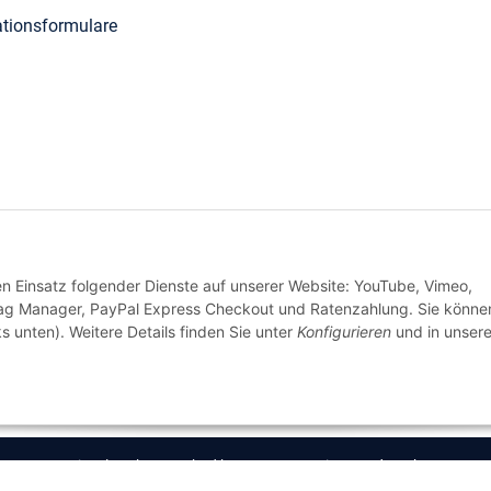
tionsformulare
den Einsatz folgender Dienste auf unserer Website: YouTube, Vimeo,
Tag Manager, PayPal Express Checkout und Ratenzahlung. Sie könne
s unten). Weitere Details finden Sie unter
Konfigurieren
und in unsere
Wir versenden
© BieTal GmbH | Cached by
ecomDATA LiteSpeed Cache