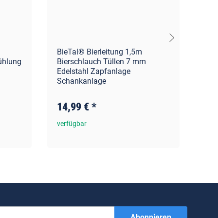
BieTal® Bierleitung 1,5m
Bie
Kühlung
Bierschlauch Tüllen 7 mm
Lei
Edelstahl Zapfanlage
Met
Schankanlage
10
14,99 €
*
ver
verfügbar
Abonnieren