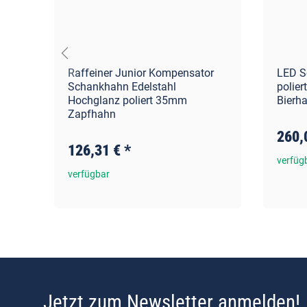
Raffeiner Junior Kompensator
LED S
Schankhahn Edelstahl
polier
tt
Hochglanz poliert 35mm
Bierh
Zapfhahn
260,
126,31 €
*
verfüg
verfügbar
Jetzt zum Newsletter anmelden!