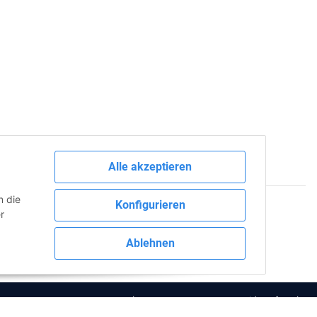
Alle akzeptieren
n die
Konfigurieren
r
 via:
Ablehnen
Datenschutz
|
AGB
|
Impressum
|
Widerrufsrecht