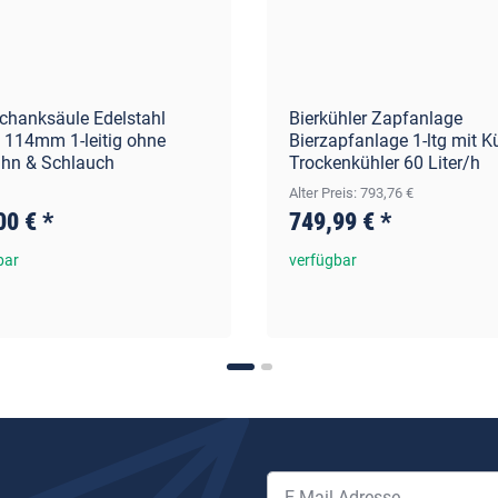
chanksäule Edelstahl
Bierkühler Zapfanlage
t 114mm 1-leitig ohne
Bierzapfanlage 1-ltg mit 
ahn & Schlauch
Trockenkühler 60 Liter/h
Alter Preis: 793,76 €
00 €
*
749,99 €
*
bar
verfügbar