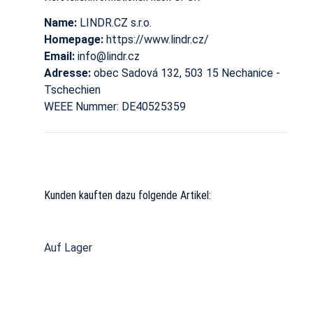
Name:
LINDR.CZ s.r.o.
Homepage:
https://www.lindr.cz/
Email:
info@lindr.cz
Adresse:
obec Sadová 132, 503 15 Nechanice -
Tschechien
WEEE Nummer: DE40525359
Kunden kauften dazu folgende Artikel:
Auf Lager