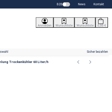
B2B
News
Kontakt
Anmelden
Wunschliste
Wunschliste
0,00 €
uswahl
Sicher bezahlen
hlung Trockenkühler 60 Liter/h