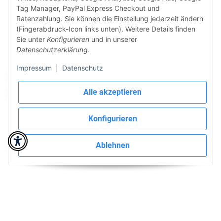
Tag Manager, PayPal Express Checkout und
Ratenzahlung. Sie können die Einstellung jederzeit ändern
(Fingerabdruck-Icon links unten). Weitere Details finden
Vertrag widerrufen
Sie unter
Konfigurieren
und in unserer
Datenschutzerklärung
.
Sicher bezahlen via:
Impressum
|
Datenschutz
Alle akzeptieren
Konfigurieren
Wir versenden via:
Ablehnen
* Alle Preise inkl. gesetzlicher USt., zzgl.
Versand
© BieTal GmbH | Cached by
ecomDATA LiteSpeed Cache
Datenschutz
|
AGB
|
Impressum
|
Widerrufsrecht