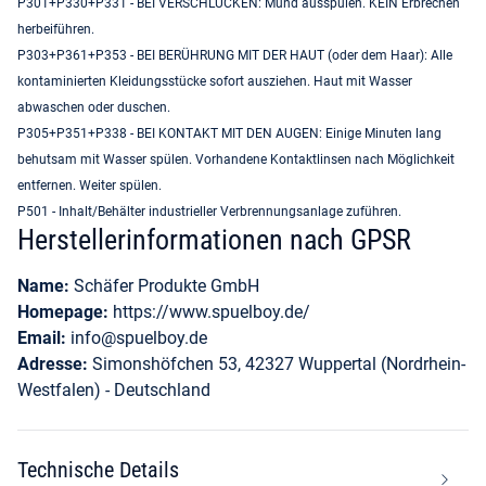
P301+P330+P331 - BEI VERSCHLUCKEN: Mund ausspülen. KEIN Erbrechen
herbeiführen.
P303+P361+P353 - BEI BERÜHRUNG MIT DER HAUT (oder dem Haar): Alle
kontaminierten Kleidungsstücke sofort ausziehen. Haut mit Wasser
abwaschen oder duschen.
P305+P351+P338 - BEI KONTAKT MIT DEN AUGEN: Einige Minuten lang
behutsam mit Wasser spülen. Vorhandene Kontaktlinsen nach Möglichkeit
entfernen. Weiter spülen.
P501 - Inhalt/Behälter industrieller Verbrennungsanlage zuführen.
Herstellerinformationen nach GPSR
Name:
Schäfer Produkte GmbH
Homepage:
https://www.spuelboy.de/
Email:
info@spuelboy.de
Adresse:
Simonshöfchen 53, 42327 Wuppertal (Nordrhein-
Westfalen) - Deutschland
Technische Details