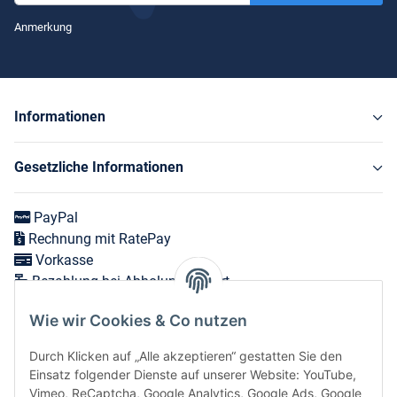
Newsletter Abonnieren
Anmerkung
Informationen
Gesetzliche Informationen
PayPal
Rechnung mit RatePay
Vorkasse
Bezahlung bei Abholung vor Ort
Wie wir Cookies & Co nutzen
Versand in 1-3 Werktagen innerhalb Deutschlands
Durch Klicken auf „Alle akzeptieren“ gestatten Sie den
Expressversand zum nächsten Werktag bei Bestellungen
Einsatz folgender Dienste auf unserer Website: YouTube,
bis 12 Uhr möglich
Vimeo, ReCaptcha, Google Analytics, Google Ads, Google